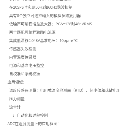
l 在20SPS时实现50Hz和60Hz谐波抑制
l 具有8个独立可选择输入的模拟多路复用器
l 低噪声可编程增益放大器：PGA=128时48nVRMS
l 两个匹配可编程激励电流源
l 集成低漂移2.048V基准电压：10ppm/°C
l 传感器失效检测
l 内置温度传感器
l 电源和基准电压监控
l 自校准和系统校准
应用领域：
l 温度传感器测量：电阻式温度检测器（RTD）、热电偶和热敏电阻
l 压力测量
l 流量计
l 工厂自动化和过程控制
ADC在温度测量上的应用框图：