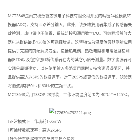
EN
MCT3648是南京模数智芯微电子科技有限公司开发的精密24位模数转
换器(ADC)，支持四路差分输入。此外，该多路复用器集成了传感器失
效检测，热电偶电压偏置，系统监控和通用数字I/O。可编程增益放大
器PGA提供最多128倍的可选择增益。这些特性为温度传感器测量应用
提供了完整的前端解决方案，包括热电偶，热敏电阻和电阻温度检测
器(RTD)以及包括电阻桥传感器在内的其它小信号测量。数字滤波器可
实现单周期建立，以在使用输入多路复用器时支持快速通道循环，并
且提供高达2kSPS的数据速率。对于20SPS或更低的数据速率，滤波器
将谐波抑制50Hz和60Hz的工频干扰。
MCT3648采用TSSOP-28封装，工作环境温度范围为-40℃至+125℃。
l 正常模式下工作功耗1.05mW
l 可编程数据速率：高达2kSPS
l 针对所有数据速率的单周期建立设置